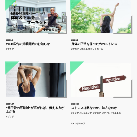
2022.8.2
2022.8.1
WEB広告の掲載開始のお知らせ
身体の正常を保つためのストレス
#ブログ
#ブログ
#ストレスコントロール
2022.7.27
2022.7.27
“肩甲骨の可動域”が広がれば、伝える力が
ストレスは敵なのか、味方なのか
上がる
#コンディショニング
#ブログ
#マインドフルネス
#ブログ
#メンタルケア